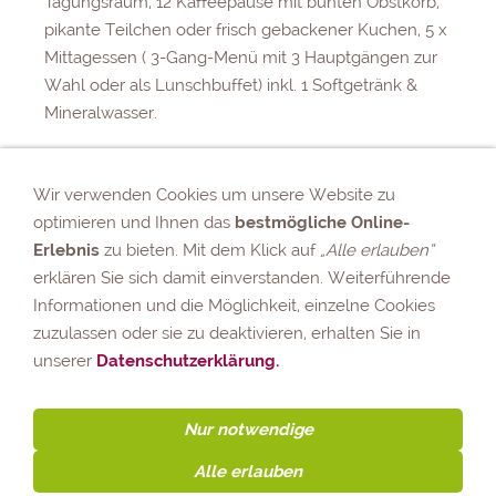
Tagungsraum, 12 Kaffeepause mit bunten Obstkorb,
pikante Teilchen oder frisch gebackener Kuchen, 5 x
Mittagessen ( 3-Gang-Menü mit 3 Hauptgängen zur
Wahl oder als Lunschbuffet) inkl. 1 Softgetränk &
Mineralwasser.
1.220,00 €
Wir verwenden Cookies um unsere Website zu
optimieren und Ihnen das
bestmögliche Online-
Erlebnis
zu bieten. Mit dem Klick auf
„Alle erlauben“
Zur Buchung
erklären Sie sich damit einverstanden. Weiterführende
Informationen und die Möglichkeit, einzelne Cookies
zuzulassen oder sie zu deaktivieren, erhalten Sie in
unserer
Datenschutzerklärung.
Impressum
Datenschutzerklärung
AGB
Sitemap
Nur notwendige
medico | Seminare & Fortbildung
| Kopp Tours ist ein
Unternehmen der Reisebüro Kopp GmbH.
Alle erlauben