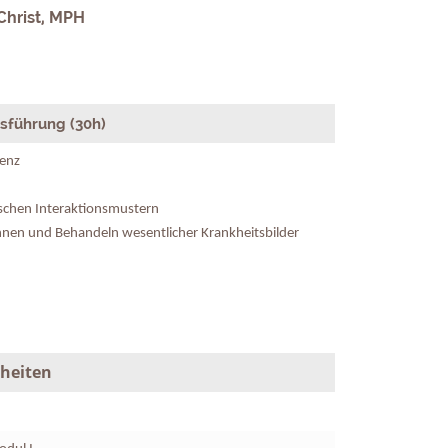
Christ, MPH
hsführung (30h)
enz
ischen Interaktionsmustern
nnen und Behandeln wesentlicher Krankheitsbilder
nheiten