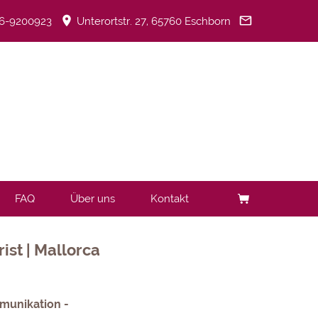
6-9200923
Unterortstr. 27, 65760 Eschborn
FAQ
Über uns
Kontakt
st | Mallorca
munikation -