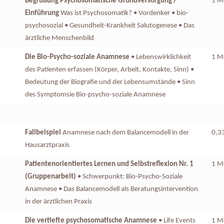
Begrüßung Psychosomatische Grundversorgung /
1 M
Einführung
Was ist Psychosomatik? • Vordenker • bio-
psychosozial • Gesundheit-Krankheit Salutogenese • Das
ärztliche Menschenbild
Die Bio-Psycho-soziale Anamnese
• Lebenswirklichkeit
1 M
des Patienten erfassen (Körper, Arbeit, Kontakte, Sinn) •
Bedeutung der Biografie und der Lebensumstände • Sinn
des Symptomsie Bio-psycho-soziale Anamnese
Fallbeispiel
Anamnese nach dem Balancemodell in der
0,3
Hausarztpraxis
Patientenorientiertes Lernen und Selbstreflexion Nr. 1
1 Mo
(Gruppenarbeit)
• Schwerpunkt: Bio-Psycho-Soziale
Anamnese • Das Balancemodell als Beratungsintervention
in der ärztlichen Praxis
Die vertiefte psychosomatische Anamnese
• Life Events
1 M