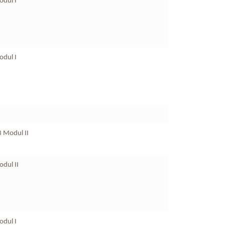
odul I
odul I
3 Modul II
dul II
odul I