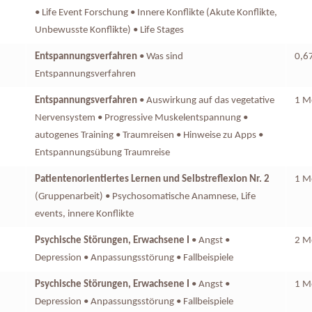
• Life Event Forschung • Innere Konflikte (Akute Konflikte,
Unbewusste Konflikte) • Life Stages
Entspannungsverfahren
• Was sind
0,6
Entspannungsverfahren
Entspannungsverfahren
• Auswirkung auf das vegetative
1 Mo
Nervensystem • Progressive Muskelentspannung •
autogenes Training • Traumreisen • Hinweise zu Apps •
Entspannungsübung Traumreise
Patientenorientiertes Lernen und Selbstreflexion Nr. 2
1 Mo
(Gruppenarbeit) • Psychosomatische Anamnese, Life
events, innere Konflikte
Psychische Störungen, Erwachsene I
• Angst •
2 M
Depression • Anpassungsstörung • Fallbeispiele
Psychische Störungen, Erwachsene I
• Angst •
1 M
Depression • Anpassungsstörung • Fallbeispiele