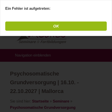
Ein Fehler ist aufgetreten:
OK
Navigation einblenden
Psychosomatische
Grundversorgung | 16.10. -
22.10.2027 | Mallorca
Sie sind hier:
Startseite
»
Seminare
»
Psychosomatische Grundversorgung