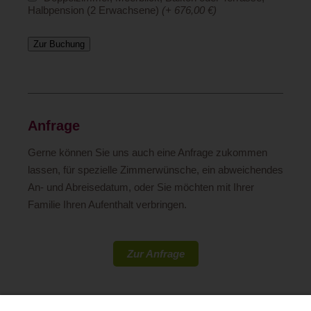
Halbpension (2 Erwachsene)
(+ 676,00 €)
Zur Buchung
Anfrage
Gerne können Sie uns auch eine Anfrage zukommen
lassen, für spezielle Zimmerwünsche, ein abweichendes
An- und Abreisedatum, oder Sie möchten mit Ihrer
Familie Ihren Aufenthalt verbringen.
Zur Anfrage