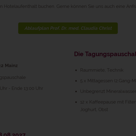
ren Hotelaufenthalt buchen. Gerne können Sie uns auch eine Anf
Ablaufplan Prof. Dr. med. Claudia Christ
Die Tagungspauschal
22 Mainz
Raummiete, Technik
gspauschale
5 x Mittagessen (2.Gang-Me
Uhr - Ende 13:00 Uhr
Unbegrenzt Mineralwasser
12 x Kaffeepause mit Filte
Joghurt, Obst
8.08.2027