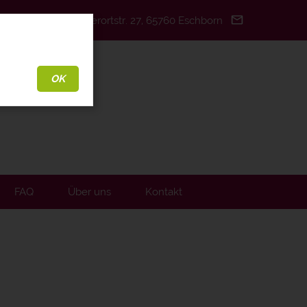
6-9200923
Unterortstr. 27, 65760 Eschborn
OK
FAQ
Über uns
Kontakt