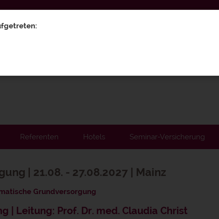
0619
ufgetreten:
Referenten
Hotels
Seminar-Versicherung
ng | 21.08. - 27.08.2027 | Mainz
matische Grundversorgung
 Leitung: Prof. Dr. med. Claudia Christ