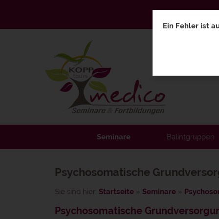
Ein Fehler ist a
Seminare
Balintgruppen
Psychosomatische Grundversorgu
Sie sind hier:
Startseite
»
Seminare
»
Psychoso
Psychosomatische Grundversorgung |